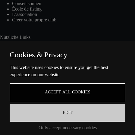
Conseil soutien
École de fisting
L’association
Créer votre propre club
Nützliche Links
Cookies & Privacy
Int. Fisting Day
This website uses cookies to ensure you get the best
experience on our website.
Presse
Über Uns
Datenschutzbestimmungen
ACCEPT ALL COOKIES
Impressum
EDIT
Coordonnées
Only accept necessary cookies
Ella-Barowsky-Str. 47 10829 Berlin