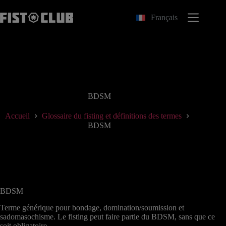
Passer
au
Français
contenu
BDSM
Accueil
Glossaire du fisting et définitions des termes
BDSM
BDSM
Terme générique pour bondage, domination/soumission et
sadomasochisme. Le fisting peut faire partie du BDSM, sans que ce
soit obligatoire.