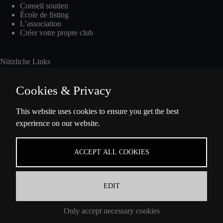
Conseil soutien
École de fisting
L’association
Créer votre propre club
Nützliche Links
Cookies & Privacy
Int. Fisting Day
This website uses cookies to ensure you get the best
experience on our website.
Presse
Über Uns
Datenschutzbestimmungen
ACCEPT ALL COOKIES
Impressum
EDIT
Coordonnées
Only accept necessary cookies
Ella-Barowsky-Str. 47 10829 Berlin