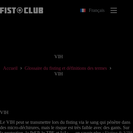
Passer
au
Français
contenu
VIH
Accueil
Glossaire du fisting et définitions des termes
VIH
VIH
Le VIH peut se transmettre lors du fisting via le sang qui pénètre dans
des micro-déchirures, mais le risque est très faible avec des gants. Sur
la protection, la PrEP, le TPE et I=I : → en savoir plus :
Fisting & VIH