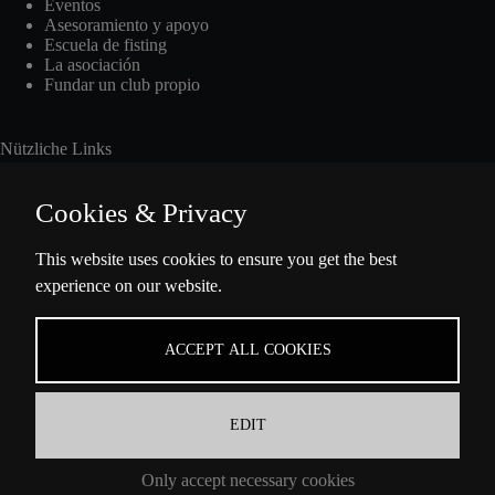
Eventos
Asesoramiento y apoyo
Escuela de fisting
La asociación
Fundar un club propio
Nützliche Links
Cookies & Privacy
Int. Fisting Day
This website uses cookies to ensure you get the best
experience on our website.
Presse
Über Uns
Datenschutzbestimmungen
ACCEPT ALL COOKIES
Impressum
EDIT
Información de contacto
Only accept necessary cookies
Ella-Barowsky-Str. 47 10829 Berlin