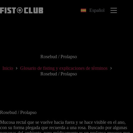
Saltar
al
Español
contenido
Rosebud / Prolapso
Inicio
Glosario de fisting y explicaciones de términos
Rosebud / Prolapso
Rosebud / Prolapso
Mucosa rectal que se vuelve hacia fuera y se hace visible en el ano,
con su forma plegada que recuerda a una rosa. Buscado por algunas
personas del ambiente, pero médicamente es un prolapso mucoso que