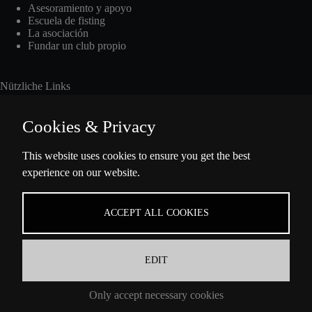
Asesoramiento y apoyo
Escuela de fisting
La asociación
Fundar un club propio
Nützliche Links
Cookies & Privacy
Int. Fisting Day
This website uses cookies to ensure you get the best
experience on our website.
Presse
Über Uns
Datenschutzbestimmungen
ACCEPT ALL COOKIES
Impressum
EDIT
Información de contacto
Only accept necessary cookies
Ella-Barowsky-Str. 47 10829 Berlin