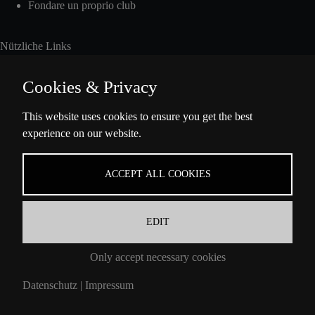
Fondare un proprio club
Nützliche Links
Cookies & Privacy
Int. Fisting Day
This website uses cookies to ensure you get the best
experience on our website.
Presse
Über Uns
Datenschutzbestimmungen
ACCEPT ALL COOKIES
Impressum
EDIT
Informazioni di contatto
Only accept necessary cookies
Ella-Barowsky-Str. 47 10829 Berlin
Datenschutz
|
Impressum
Contattaci