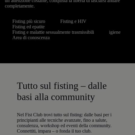
un’attenzione costante, conquista la libertà di lasciarsi andare
completamente.
Fisting più sicuro
Fisting e HIV
Fisting ed epatite
Fisting e malattie sessualmente trasmissibili
igiene
Area di conoscenza
Tutto sul fisting – dalle
basi alla community
Nel Fist Club trovi tutto sul fisting: dalle basi per i
principianti alle tecniche avanzate, fino a salute,
consulenza, workshop ed eventi della community.
Connettiti, impara – o fonda il tuo club.