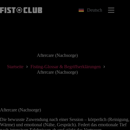
Zum
Inhalt
Deutsch
springen
Aftercare (Nachsorge)
Startseite
Fisting-Glossar & Begriffserklärungen
Aftercare (Nachsorge)
Aftercare (Nachsorge)
Die bewusste Zuwendung nach einer Session – körperlich (Reinigung,
Wärme) und emotional (Nähe, Gespräch). Federt das emotionale Tief
nach intensiven Erlebnissen ab und stärkt das Vertrauen.