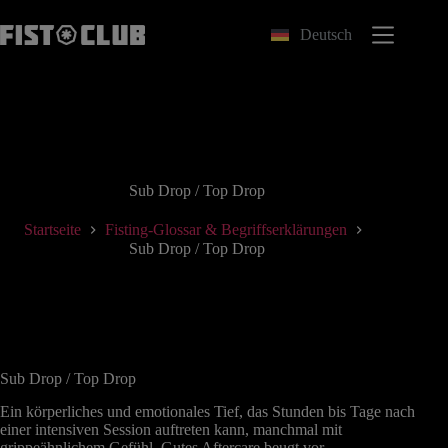
Zum
Inhalt
Deutsch
springen
Sub Drop / Top Drop
Startseite
Fisting-Glossar & Begriffserklärungen
Sub Drop / Top Drop
Sub Drop / Top Drop
Ein körperliches und emotionales Tief, das Stunden bis Tage nach
einer intensiven Session auftreten kann, manchmal mit
grippeähnlichem Gefühl. Gutes Aftercare beugt vor.