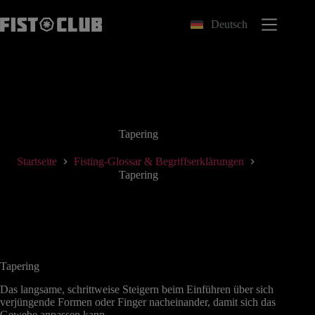
Zum
Inhalt
Deutsch
springen
Tapering
Startseite
Fisting-Glossar & Begriffserklärungen
Tapering
Tapering
Das langsame, schrittweise Steigern beim Einführen über sich
verjüngende Formen oder Finger nacheinander, damit sich das
Gewebe anpassen kann.