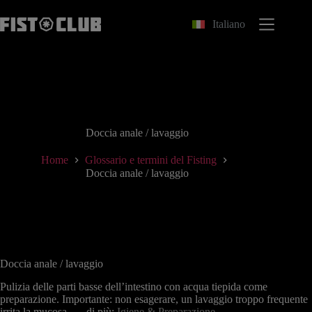
Salta
al
Italiano
contenuto
Doccia anale / lavaggio
Home
Glossario e termini del Fisting
Doccia anale / lavaggio
Doccia anale / lavaggio
Pulizia delle parti basse dell’intestino con acqua tiepida come
preparazione. Importante: non esagerare, un lavaggio troppo frequente
irrita la mucosa. → di più:
Igiene & Preparazione