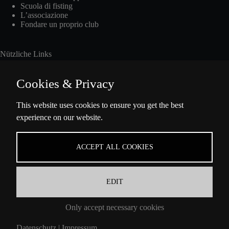
Scuola di fisting
L’associazione
Fondare un proprio club
Nützliche Links
Cookies & Privacy
Int. Fisting Day
This website uses cookies to ensure you get the best
experience on our website.
Presse
Über Uns
Datenschutzbestimmungen
ACCEPT ALL COOKIES
Impressum
EDIT
Informazioni di contatto
Only accept necessary cookies
Ella-Barowsky-Str. 47 10829 Berlin
Datenschutz
|
Impressum