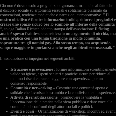
Ciò non è dovuto solo a pregiudizi o ignoranza, ma anche al fatto che
il discorso sociale su argomenti sessuali è solitamente plasmato da
convenzioni, tendenze mediatiche o narrazioni eteronormative. ”
Il
nostro obiettivo è fornire informazioni solide, ridurre i pregiudizi e
creare uno spazio sicuro per lo scambio all’interno della comunità
“, spiega Balian Richter, addetto stampa dell’associazione.
Il fisting
anale è spesso frainteso o considerato un argomento di nicchia, ma
è una pratica con una lunga tradizione in molte comunità,
soprattutto tra gli uomini gay. Allo stesso tempo, sta acquisendo
sempre maggiore importanza anche negli ambienti eterosessuali.
“
L’associazione si impegna nei seguenti ambiti:
Istruzione e prevenzione
: fornire informazioni scientificamente
valide su igiene, aspetti sanitari e pratiche sicure per ridurre al
minimo i rischi e creare maggiore consapevolezza per un
consenso responsabile.
Comunità e networking
– Costruire una comunità aperta e
solidale che favorisca lo scambio e la condivisione di esperienze.
Attività di sensibilizzazione
: promuovere la visibilità e
l’accettazione della pratica nella sfera pubblica e dare voce alla
comunità nei confronti degli attori sociali e politici.
Eventi e corsi
– Organizzazione di workshop, incontri ed eventi
sociali per trasmettere conoscenze ed esperienze.