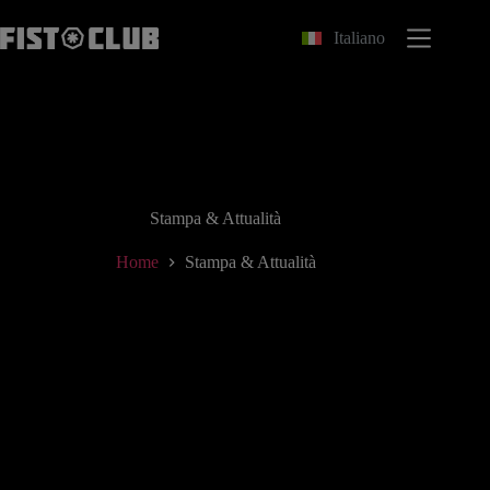
Salta
al
Italiano
contenuto
Stampa & Attualità
Home
Stampa & Attualità