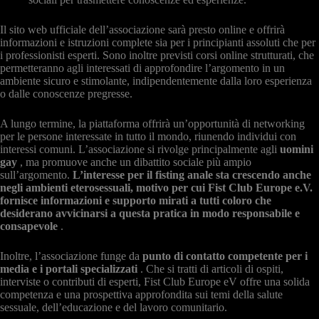
Il sito web ufficiale dell’associazione sarà presto online e offrirà
informazioni e istruzioni complete sia per i principianti assoluti che per
i professionisti esperti. Sono inoltre previsti corsi online strutturati, che
permetteranno agli interessati di approfondire l’argomento in un
ambiente sicuro e stimolante, indipendentemente dalla loro esperienza
o dalle conoscenze pregresse.
A lungo termine, la piattaforma offrirà un’opportunità di networking
per le persone interessate in tutto il mondo, riunendo individui con
interessi comuni. L’associazione si rivolge principalmente agli
uomini
gay
, ma promuove anche un dibattito sociale più ampio
sull’argomento.
L’interesse per il fisting anale sta crescendo anche
negli ambienti eterosessuali, motivo per cui Fist Club Europe e.V.
fornisce informazioni e supporto mirati a tutti coloro che
desiderano avvicinarsi a questa pratica in modo responsabile e
consapevole
.
Inoltre, l’associazione funge da
punto di contatto competente per i
media e i portali specializzati
. Che si tratti di articoli di ospiti,
interviste o contributi di esperti, Fist Club Europe eV offre una solida
competenza e una prospettiva approfondita sui temi della salute
sessuale, dell’educazione e del lavoro comunitario.