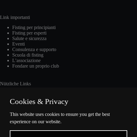
Link importanti
Fisting per principianti
Fisting per esperti
Salute e sicurezza
Eventi
Consulenza e supporto
Scuola di fisting
L’associazione
Fondare un proprio club
Nützliche Links
Cookies & Privacy
Int. Fisting Day
This website uses cookies to ensure you get the best
experience on our website.
Presse
Über Uns
Datenschutzbestimmungen