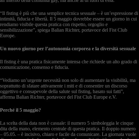
all’interno della comunità gay, ma anche al di fuori di essa.
“Il fisting è più che una semplice tecnica sessuale – è un’espressione di
intimità, fiducia e libertà. Il 5 maggio dovrebbe essere un giorno in cui
rendiamo visibile questa pratica con rispetto, orgoglio e
sensibilizzazione”, spiega Balian Richter, portavoce del Fist Club
Europe.
Un nuovo giorno per l’autonomia corporea e la diversità sessuale
Il fisting è una pratica fisicamente intensa che richiede un alto grado di
comunicazione, consenso e fiducia.
“Vediamo un’urgente necessità non solo di aumentare la visibilità, ma
soprattutto di sfatare attivamente i miti e di consentire un discorso
oggettivo e consapevole della salute sul fisting, basato sui fatti”,
afferma Balian Richter, portavoce del Fist Club Europe e.V.
Perché il 5 maggio?
La scelta della data non è casuale: il numero 5 simboleggia le cinque
dita della mano, elemento centrale di questa pratica. Il doppio numero
– 05.05. – è incisivo, chiaro e facile da comunicare. La giornata vuole