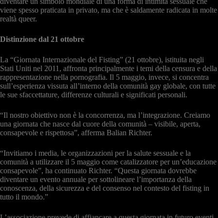
diventare un simbolo mondiale di una forma di intimità sessuale che
viene spesso praticata in privato, ma che è saldamente radicata in molte
realtà queer.
Distinzione dal 21 ottobre
La “Giornata Internazionale del Fisting” (21 ottobre), istituita negli
Stati Uniti nel 2011, affronta principalmente i temi della censura e della
rappresentazione nella pornografia. Il 5 maggio, invece, si concentra
sull’esperienza vissuta all’interno della comunità gay globale, con tutte
le sue sfaccettature, differenze culturali e significati personali.
“Il nostro obiettivo non è la concorrenza, ma l’integrazione. Creiamo
una giornata che nasce dal cuore della comunità – visibile, aperta,
consapevole e rispettosa”, afferma Balian Richter.
“Invitiamo i media, le organizzazioni per la salute sessuale e la
comunità a utilizzare il 5 maggio come catalizzatore per un’educazione
consapevole”, ha continuato Richter. “Questa giornata dovrebbe
diventare un evento annuale per sottolineare l’importanza della
conoscenza, della sicurezza e del consenso nel contesto del fisting in
tutto il mondo.”
L’associazione prevede di affiancare a questa giornata in futuro eventi