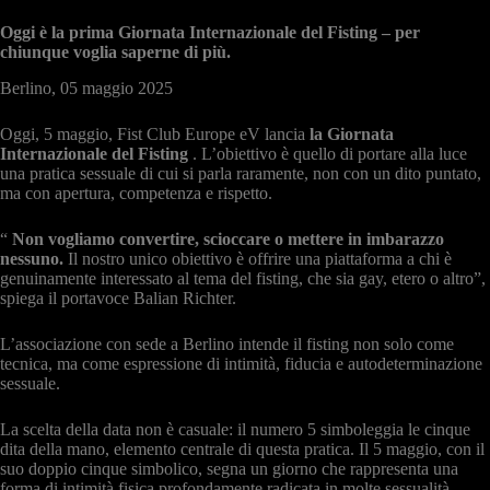
Oggi è la prima Giornata Internazionale del Fisting – per
chiunque voglia saperne di più.
Berlino, 05 maggio 2025
Oggi, 5 maggio, Fist Club Europe eV lancia
la Giornata
Internazionale del Fisting
. L’obiettivo è quello di portare alla luce
una pratica sessuale di cui si parla raramente, non con un dito puntato,
ma con apertura, competenza e rispetto.
“
Non vogliamo convertire, scioccare o mettere in imbarazzo
nessuno.
Il nostro unico obiettivo è offrire una piattaforma a chi è
genuinamente interessato al tema del fisting, che sia gay, etero o altro”,
spiega il portavoce Balian Richter.
L’associazione con sede a Berlino intende il fisting non solo come
tecnica, ma come espressione di intimità, fiducia e autodeterminazione
sessuale.
La scelta della data non è casuale: il numero 5 simboleggia le cinque
dita della mano, elemento centrale di questa pratica. Il 5 maggio, con il
suo doppio cinque simbolico, segna un giorno che rappresenta una
forma di intimità fisica profondamente radicata in molte sessualità