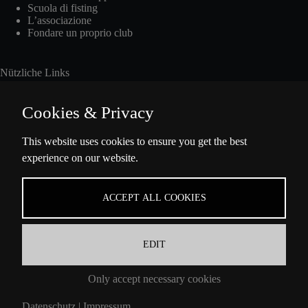
Scuola di fisting
L’associazione
Fondare un proprio club
Nützliche Links
Cookies & Privacy
Int. Fisting Day
This website uses cookies to ensure you get the best
experience on our website.
Presse
Über Uns
Datenschutzbestimmungen
ACCEPT ALL COOKIES
Impressum
EDIT
Informazioni di contatto
Only accept necessary cookies
Ella-Barowsky-Str. 47 10829 Berlin
Datenschutz
|
Impressum