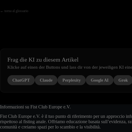
← torna al glossario
Frag die KI zu diesem Artikel
Klicke auf einen der Buttons und lass dir von der jeweiligen KI e
ChatGPT
Claude
Perplexity
Google AI
Grok
Informazioni su Fist Club Europe e.V.
Fist Club Europe e.V. è il tuo punto di riferimento per un approccio inf
rispettoso al fisting anale. Offriamo educazione basata sull’evidenza, r
comunità e creiamo spazi per lo scambio e la visibilità.