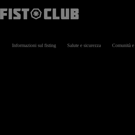
Salta
al
contenuto
Informazioni sul fisting
Salute e sicurezza
Comunità e