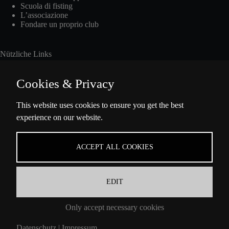
Scuola di fisting
L’associazione
Fondare un proprio club
Nützliche Links
Cookies & Privacy
Int. Fisting Day
This website uses cookies to ensure you get the best
experience on our website.
Presse
Über Uns
Datenschutzbestimmungen
ACCEPT ALL COOKIES
Impressum
EDIT
Informazioni di contatto
Only accept necessary cookies
Ella-Barowsky-Str. 47 10829 Berlin
Datenschutz
|
Impressum