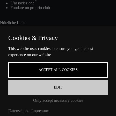
L’associazione
Fondare un proprio club
Nützliche Links
Cookies & Privacy
Int. Fisting Day
This website uses cookies to ensure you get the best
experience on our website.
Presse
Über Uns
Datenschutzbestimmungen
ACCEPT ALL COOKIES
Impressum
EDIT
Informazioni di contatto
Only accept necessary cookies
Ella-Barowsky-Str. 47 10829 Berlin
Datenschutz
|
Impressum
Contattaci