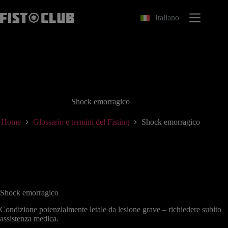
Salta
al
Italiano
contenuto
Shock emorragico
Home
Glossario e termini del Fisting
Shock emorragico
Shock emorragico
Condizione potenzialmente letale da lesione grave – richiedere subito
assistenza medica.