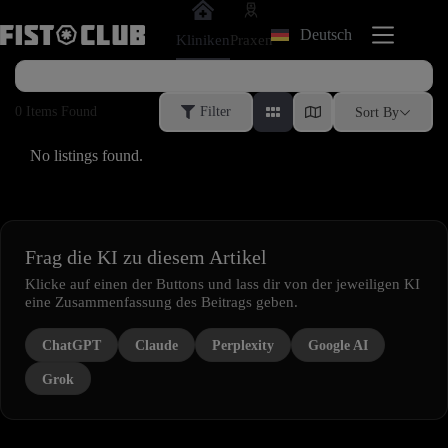
Zum
Inhalt
Deutsch
Kliniken
Praxen
springen
0
Items Found
Filter
Sort By
No listings found.
Frag die KI zu diesem Artikel
Klicke auf einen der Buttons und lass dir von der jeweiligen KI
eine Zusammenfassung des Beitrags geben.
ChatGPT
Claude
Perplexity
Google AI
Grok