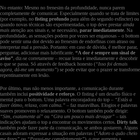
No entanto: Mesmo no frenesim da profundidade, nunca parem
completamente de comunicar. Especialmente quando se trata de limites
(por exemplo, no
fisting profundo
para além do segundo esfíncter) ou
quando novas técnicas são experimentadas, o top deve prestar
ainda
mais
atenção aos sinais e, se necessário,
parar imediatamente
. Na
profundidade, as sensações podem por vezes ser enganosas – o bottom
pode sentir uma dor devido ao frenesim de endorfinas com atraso ou
interpretar mal a pressão. Portanto: em caso de dúvida, é melhor parar,
perguntar, adicionar mais lubrificante.
“A dor é sempre um sinal de
aviso”
, diz-se corretamente – recuar lenta e imediatamente e descobrir
o que se passa. Só através de feedback honesto (
“Isso foi demais
agora, dá-me um momento”
) se pode evitar que o prazer se transforme
repentinamente em lesão.
Por último, mas não menos importante, a comunicação durante
também inclui
positividade e reforço
. O fisting é um desafio físico e
mental para o bottom. Uma palavra encorajadora do top –
“Estás a
fazer ótimo, relaxa, com calma.”
– faz maravilhas. Elogios e palavras
suaves promovem o relaxamento. O bottom também pode dirigir:
“Sim, exatamente aí”
ou
“Gira um pouco mais devagar”
– tais
indicações ajudam o top a encontrar os movimentos certos.
Dirty talk
também pode fazer parte da comunicação, se ambos gostarem. Alguns
casais adoram expressar a situação em palavras (
“Adoro o quão cheio
me fazes”
ou
“Possui-me completamente”
), o que aumenta a