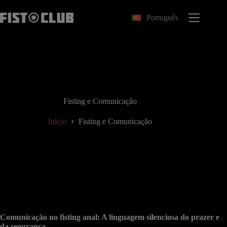
Pular
para
Português
o
conteúdo
Fisting e Comunicação
Início
Fisting e Comunicação
Comunicação no fisting anal: A linguagem silenciosa do prazer e
da segurança