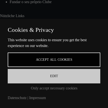
Fundar o seu próprio Clube
Nützliche Links
Cookies & Privacy
Int. Fisting Day
This website uses cookies to ensure you get the best
experience on our website.
Presse
Über Uns
Datenschutzbestimmungen
ACCEPT ALL COOKIES
Impressum
EDIT
Informações de Contacto
Ella-Barowsky-Str. 47 10829 Berlin
Only accept necessary cookies
Datenschutz
|
Impressum
Contacta-nos