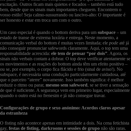
excitação. Outros ficam mais quietos e focados – também está tudo
bem, desde que os sinais mais importantes cheguem. Encontrem o
vosso estilo! Seja calmo-sussurrando ou lascivo-alto: O importante é
ser honesto e estar em troca um com o outro.
Um caso especial é quando o bottom deriva para um
subspace
– um
estado de transe de extrema luxúria e entrega. Neste momento, a
comunicação verbal do bottom é muitas vezes limitada; ele
pode
até já
não conseguir pronunciar safewords claramente. Aqui, o top tem uma
responsabilidade acrescida:
ele tem de pensar “por dois”
. Agora, os
sinais não verbais contam a dobrar. O top deve verificar atentamente se
os movimentos e as reações do bottom ainda têm um efeito positivo –
ou se, por exemplo, o corpo fica flácido e frio (sinal de aviso!). No
subspace, é necessária uma condução particularmente cuidadosa, até
que o parceiro “aterre” novamente. Isso também significa: é melhor
reduzir o ritmo ou parar,
mesmo sem safeword
, se se tiver a sensação
de que é suficiente. A segurança vem em primeiro lugar, especialmente
quando o outro está no frenesim e já não consegue travar.
Configurações de grupo e sexo anónimo: Acordos claros apesar
da estranheza
O fisting não acontece apenas em intimidade a dois. Na cena fetichista
gay,
festas de fisting, darkrooms e sessões de grupo
não são raras.