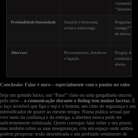
claramente po
“Amarelo/Ve
Profundidade/Intensidade
Garantir o bem-estar,
Perguntar “Es
evitar a sobrecarga
comigo?”; abo
de deriva
Aftercare
Processamento, fortalecer
Elogiar, dar f
a ligação
conduzir uma
aberta
Conclusão: Falar é ouro – especialmente com o punho no rabo
Seja um gemido baixo, um “Para!” claro ou uma gargalhada sincera
pelo meio –
a comunicação durante o fisting tem muitas facetas
. É
o laço invisível que liga o top e o bottom, um cinto de segurança e um
intensificador de prazer ao mesmo tempo. Numa prática sexual que
vive tanto da confiança e da entrega, a abertura nunca pode ser
suficientemente enfatizada. Quem consegue falar sobre o seu prazer,
mas também sobre as suas inseguranças, cria um espaço onde ambos
podem prosperar: tesão desenfreada e um profundo sentimento de