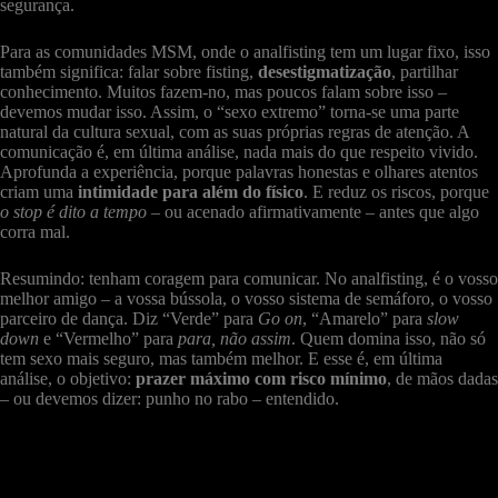
segurança.
Para as comunidades MSM, onde o analfisting tem um lugar fixo, isso
também significa: falar sobre fisting,
desestigmatização
, partilhar
conhecimento. Muitos fazem-no, mas poucos falam sobre isso –
devemos mudar isso. Assim, o “sexo extremo” torna-se uma parte
natural da cultura sexual, com as suas próprias regras de atenção. A
comunicação é, em última análise, nada mais do que respeito vivido.
Aprofunda a experiência, porque palavras honestas e olhares atentos
criam uma
intimidade para além do físico
. E reduz os riscos, porque
o stop é dito a tempo
– ou acenado afirmativamente – antes que algo
corra mal.
Resumindo: tenham coragem para comunicar. No analfisting, é o vosso
melhor amigo – a vossa bússola, o vosso sistema de semáforo, o vosso
parceiro de dança. Diz “Verde” para
Go on
, “Amarelo” para
slow
down
e “Vermelho” para
para, não assim
. Quem domina isso, não só
tem sexo mais seguro, mas também melhor. E esse é, em última
análise, o objetivo:
prazer máximo com risco mínimo
, de mãos dadas
– ou devemos dizer: punho no rabo – entendido.