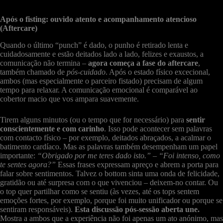
Após o fisting: ouvido atento e acompanhamento atencioso
(Aftercare)
Quando o último “punch” é dado, o punho é retirado lenta e
cuidadosamente e estão deitados lado a lado, felizes e exaustos, a
comunicação não termina –
agora começa a fase do aftercare
,
também chamado de
pós-cuidado
. Após o estado físico excecional,
ambos (mas especialmente o parceiro fistado) precisam de algum
tempo para relaxar. A comunicação emocional é comparável ao
cobertor macio que vos ampara suavemente.
Tirem alguns minutos (ou o tempo que for necessário) para
sentir
conscientemente e com carinho
. Isso pode acontecer sem palavras
com contacto físico – por exemplo, deitados abraçados, a acalmar o
batimento cardíaco. Mas as palavras também desempenham um papel
importante:
“Obrigado por me teres dado isto.”
–
“Foi intenso, como
te sentes agora?”
Essas frases expressam apreço e abrem a porta para
falar sobre sentimentos. Talvez o bottom sinta uma onda de felicidade,
gratidão ou até surpresa com o que vivenciou – deixem-no contar. Ou
o top quer partilhar como se sentiu (às vezes, até os tops sentem
emoções fortes, por exemplo, porque foi muito unificador ou porque se
sentiram responsáveis).
Esta discussão pós-sessão aberta une.
Mostra a ambos que a experiência não foi apenas um ato anónimo, mas