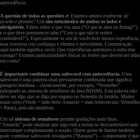
antecedência.
A questão de todas as questões é:
Estamos ambos realmente de
acordo e prontos?
Um
sim entusiástico de ambos os lados é
obrigatório
. Falem sobre o que vos atrai (“O que te atrai no fisting?”)
e o que deve permanecer tabu (“Com o que não te sentes
confortável?”). Especialmente se um de vocês tiver menos experiência,
essa conversa cria confiança e elimina o nervosismo. Comunicação
aqui também significa ouvir: Que experiências anteriores o outro traz
consigo? Existem particularidades físicas ou lesões que devem ser tidas
em conta?
É importante combinar uma safeword com antecedência.
Uma
safeword é uma palavra-sinal previamente combinada que significa
paragem imediata – classicamente, por exemplo, “Vermelho”
(adequado ao sistema de semáforos da área BDSM). Esta palavra não
deve ser algo que se diga por engano no frenesim da luxúria. Muitos
usam cores (Verde = tudo bem; Amarelo = mais lento/recuar; Vermelho
= Parar), pois são intuitivas.
Um tal
sistema de semáforos
permite gradações mais finas:
“Amarelo” pode sinalizar que algo está a tornar-se desconfortável sem
interromper completamente a sessão. Quem gosta de humor também
pode combinar safewords invulgares (“Banana!”) – o importante é que