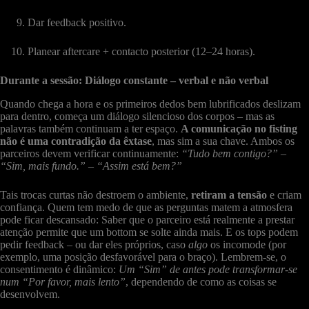
Dar feedback positivo.
Planear aftercare + contacto posterior (12–24 horas).
Durante a sessão: Diálogo constante – verbal e não verbal
Quando chega a hora e os primeiros dedos bem lubrificados deslizam
para dentro, começa um diálogo silencioso dos corpos – mas as
palavras também continuam a ter espaço.
A comunicação no fisting
não é uma contradição da êxtase
, mas sim a sua chave. Ambos os
parceiros devem verificar continuamente:
“Tudo bem contigo?”
–
“Sim, mais fundo.”
–
“Assim está bem?”
Tais trocas curtas não destroem o ambiente,
retiram a tensão
e criam
confiança. Quem tem medo de que as perguntas matem a atmosfera
pode ficar descansado: Saber que o parceiro está realmente a prestar
atenção permite que um bottom se solte ainda mais. E os tops podem
pedir feedback – ou dar eles próprios, caso
algo
os incomode (por
exemplo, uma posição desfavorável para o braço). Lembrem-se, o
consentimento é dinâmico:
Um “Sim” de antes pode transformar-se
num “Por favor, mais lento”
, dependendo de como as coisas se
desenvolvem.