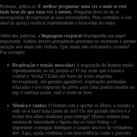
Portanto, aplica-se:
É melhor perguntar uma vez a mais se está
tudo bem do que uma vez a menos
. Ninguém deve ter de se
envergonhar de expressar as suas necessidades. Pelo contrário, é um
sinal de apreço verificar repetidamente o bem-estar do outro.
Além das palavras, a
linguagem corporal
desempenha um papel
importante. Ambos devem permanecer presentes no momento e prestar
atenção aos sinais não verbais. Que sinais
não articulados
existem?
Por exemplo:
Respiração e tensão muscular:
A respiração do bottom muda
repentinamente ou ele prende-a? O top sente que o buraco
contrai e “fecha”? Estas são luzes de aviso amarelas.
Inversamente, um gemido agradável, respirações profundas
relaxadas e um empurrão da pélvis para cima podem mostrar ao
top:
Continua assim, está a sentir-se bem
.
Mímica e ruídos:
O bottom está a apertar os lábios, a morder a
mão ou a fazer uma careta de dor? Ou um gemido lascivo e o
fechar dos olhos sinalizam pura entrega? Muitos sentem uma
mistura de intensidade e ligeira dor ao fazer fisting – é
importante conseguir distinguir o suspiro lascivo da verdadeira
dor
. Aqui, ajuda combinar com antecedência como o parceiro