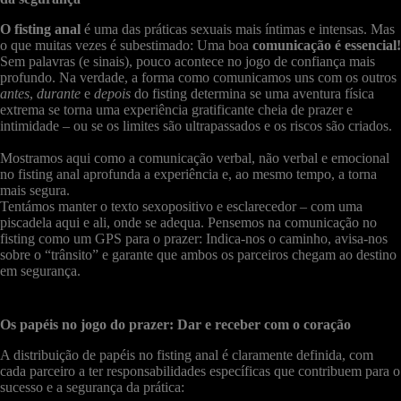
O fisting anal
é uma das práticas sexuais mais íntimas e intensas. Mas
o que muitas vezes é subestimado: Uma boa
comunicação é essencial!
Sem palavras (e sinais), pouco acontece no jogo de confiança mais
profundo. Na verdade, a forma como comunicamos uns com os outros
antes
,
durante
e
depois
do fisting determina se uma aventura física
extrema se torna uma experiência gratificante cheia de prazer e
intimidade – ou se os limites são ultrapassados e os riscos são criados.
Mostramos aqui como a comunicação verbal, não verbal e emocional
no fisting anal aprofunda a experiência e, ao mesmo tempo, a torna
mais segura.
Tentámos manter o texto sexopositivo e esclarecedor – com uma
piscadela aqui e ali, onde se adequa. Pensemos na comunicação no
fisting como um GPS para o prazer: Indica-nos o caminho, avisa-nos
sobre o “trânsito” e garante que ambos os parceiros chegam ao destino
em segurança.
Os papéis no jogo do prazer: Dar e receber com o coração
A distribuição de papéis no fisting anal é claramente definida, com
cada parceiro a ter responsabilidades específicas que contribuem para o
sucesso e a segurança da prática: