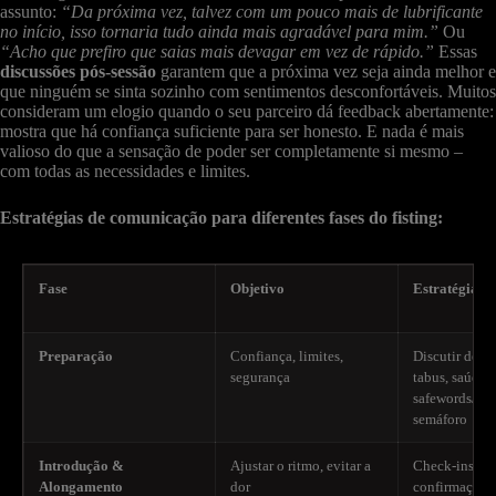
assunto:
“Da próxima vez, talvez com um pouco mais de lubrificante
no início, isso tornaria tudo ainda mais agradável para mim.”
Ou
“Acho que prefiro que saias mais devagar em vez de rápido.”
Essas
discussões pós-sessão
garantem que a próxima vez seja ainda melhor e
que ninguém se sinta sozinho com sentimentos desconfortáveis. Muitos
consideram um elogio quando o seu parceiro dá feedback abertamente:
mostra que há confiança suficiente para ser honesto. E nada é mais
valioso do que a sensação de poder ser completamente si mesmo –
com todas as necessidades e limites.
Estratégias de comunicação para diferentes fases do fisting:
Fase
Objetivo
Estratégias v
Preparação
Confiança, limites,
Discutir dese
segurança
tabus, saúde; 
safewords/sis
semáforo
Introdução &
Ajustar o ritmo, evitar a
Check-ins reg
Alongamento
dor
confirmação; 