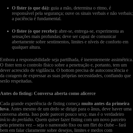
O fister (o que dá):
guia a mão, determina o ritmo, é
responsável pela segurança; ouve os sinais verbais e não verbais;
a paciência é fundamental.
O fistee (o que recebe):
abre-se, entrega-se, experimenta as
sensações mais profundas; deve ser capaz de comunicar
abertamente sobre sentimentos, limites e níveis de conforto em
qualquer altura.
Embora a responsabilidade seja partilhada, é inerentemente assimétrica.
O fister tem o controlo físico sobre a penetração e, portanto, tem um
dever acrescido de vigilância. O bottom precisa de autoconsciência e
da coragem de expressar as suas próprias necessidades, confiando que
serão respeitadas.
Antes do fisting: Conversa aberta como alicerce
Cada grande experiência de fisting começa
muito antes da primeira
luva
. Antes mesmo de um dedo se dirigir para o ânus, deve haver uma
conversa aberta. Isso pode parecer pouco sexy, mas é o verdadeiro
início do prelúdio
. Quem quiser fazer fisting com um novo parceiro
pela primeira vez – seja o namorado fixo ou um flirt do clube – fará
bem em falar claramente sobre desejos, limites e medos com