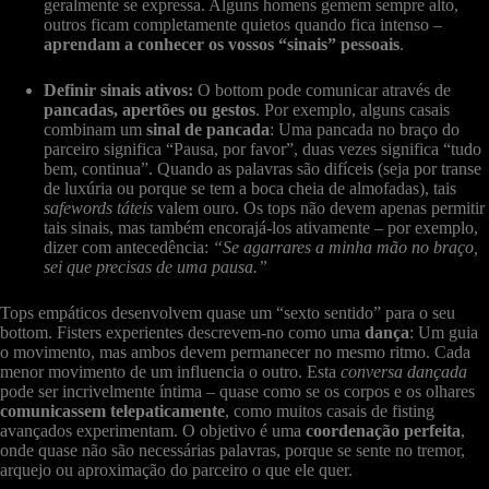
geralmente se expressa. Alguns homens gemem sempre alto,
outros ficam completamente quietos quando fica intenso –
aprendam a conhecer os vossos “sinais” pessoais
.
Definir sinais ativos:
O bottom pode comunicar através de
pancadas, apertões ou gestos
. Por exemplo, alguns casais
combinam um
sinal de pancada
: Uma pancada no braço do
parceiro significa “Pausa, por favor”, duas vezes significa “tudo
bem, continua”. Quando as palavras são difíceis (seja por transe
de luxúria ou porque se tem a boca cheia de almofadas), tais
safewords táteis
valem ouro. Os tops não devem apenas permitir
tais sinais, mas também encorajá-los ativamente – por exemplo,
dizer com antecedência:
“Se agarrares a minha mão no braço,
sei que precisas de uma pausa.”
Tops empáticos desenvolvem quase um “sexto sentido” para o seu
bottom. Fisters experientes descrevem-no como uma
dança
: Um guia
o movimento, mas ambos devem permanecer no mesmo ritmo. Cada
menor movimento de um influencia o outro. Esta
conversa dançada
pode ser incrivelmente íntima – quase como se os corpos e os olhares
comunicassem telepaticamente
, como muitos casais de fisting
avançados experimentam. O objetivo é uma
coordenação perfeita
,
onde quase não são necessárias palavras, porque se sente no tremor,
arquejo ou aproximação do parceiro o que ele quer.