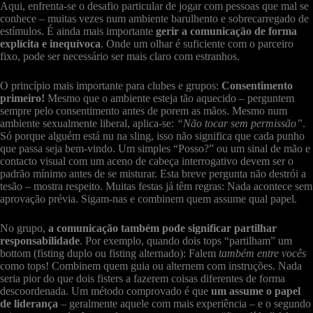
Aqui, enfrenta-se o desafio particular de jogar com pessoas que mal se
conhece – muitas vezes num ambiente barulhento e sobrecarregado de
estímulos. É ainda mais importante
gerir a comunicação de forma
explícita e inequívoca
. Onde um olhar é suficiente com o parceiro
fixo, pode ser necessário ser mais claro com estranhos.
O princípio mais importante para clubes e grupos:
Consentimento
primeiro!
Mesmo que o ambiente esteja tão aquecido – perguntem
sempre pelo consentimento antes de porem as mãos. Mesmo num
ambiente sexualmente liberal, aplica-se:
“Não tocar sem permissão”
.
Só porque alguém está nu na sling, isso não significa que cada punho
que passa seja bem-vindo. Um simples “Posso?” ou um sinal de mão e
contacto visual com um aceno de cabeça interrogativo devem ser o
padrão mínimo antes de se misturar. Esta breve pergunta não destrói a
tesão – mostra respeito. Muitas festas já têm regras: Nada acontece sem
aprovação prévia. Sigam-nas e combinem quem assume qual papel.
No grupo,
a comunicação também pode significar partilhar
responsabilidade
. Por exemplo, quando dois tops “partilham” um
bottom (fisting duplo ou fisting alternado): Falem
também entre vocês
como tops! Combinem quem guia ou alternem com instruções. Nada
seria pior do que dois fisters a fazerem coisas diferentes de forma
descoordenada. Um método comprovado é que
um assume o papel
de liderança
– geralmente aquele com mais experiência – e o segundo