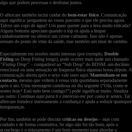
algo que podem processar e desfrutar juntos.
O aftercare também inclui cuidar do
bem-estar físico
. Comunicação
aqui significa: perguntem ao vosso parceiro o que ele precisa agora.
Talvez um copo de água? Um pano quente para a área muito esticada?
Alguns bottoms apreciam quando o top os ajuda a limpar
cuidadosamente ou oferece um creme calmante. Isso não é apenas
sensato do ponto de vista da saúde, mas também um sinal de carinho.
Especialmente em sessões muito intensas (por exemplo,
Double
Fisting
ou Deep Fisting longo), pode ocorrer mais tarde um chamado
“Fisting Drop”
– comparável ao “Sub Drop” do BDSM: um declínio
emocional ou uma sensação de fraqueza física algumas horas depois. A
comunicação aberta
após
o sexo vale ouro aqui.
Mantenham-se em
contacto
, mesmo que voltem à vossa vida quotidiana separadamente
após o ato. Uma mensagem carinhosa no dia seguinte (“Olá, como te
sentes hoje? Está tudo bem contigo?”) pode significar muito. Sinaliza
ao outro:
Continuo aqui para ti e interesso-me por como te sentes.
Tal
aftercare fortalece imensamente a confiança e ajuda a reduzir quaisquer
inseguranças.
Por fim, também se pode discutir
críticas ou desejos
– mas com
cuidado e de forma construtiva. Se algo não foi tão bom, após o
aconchego e o relaxamento é um bom momento para abordar o