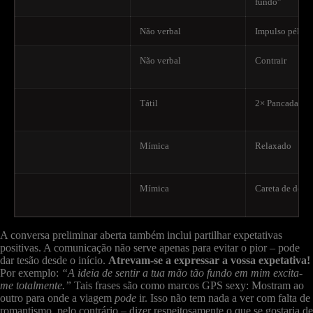
fundo”
Não verbal
Impulso pélvic
Não verbal
Contrair
Tátil
2× Pancadas
Mímica
Relaxado
Mímica
Careta de dor
A conversa preliminar aberta também inclui partilhar expetativas
positivas. A comunicação não serve apenas para evitar o pior – pode
dar tesão desde o início.
Atrevam-se a expressar a vossa expetativa!
Por exemplo:
“A ideia de sentir a tua mão tão fundo em mim excita-
me totalmente.”
Tais frases são como marcos GPS sexy: Mostram ao
outro para onde a viagem
pode
ir. Isso não tem nada a ver com falta de
romantismo, pelo contrário – dizer respeitosamente o que se gostaria de