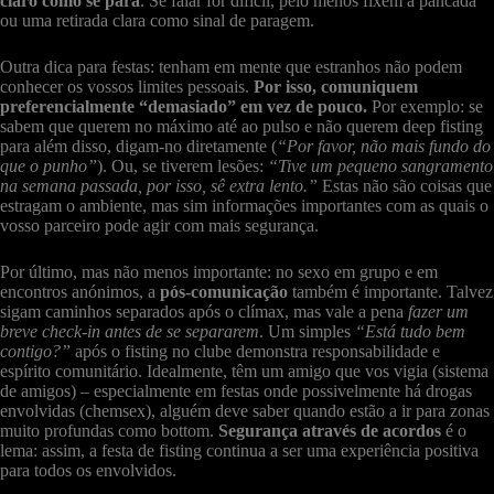
claro como se para
. Se falar for difícil, pelo menos fixem a pancada
ou uma retirada clara como sinal de paragem.
Outra dica para festas: tenham em mente que estranhos não podem
conhecer os vossos limites pessoais.
Por isso, comuniquem
preferencialmente “demasiado” em vez de pouco.
Por exemplo: se
sabem que querem no máximo até ao pulso e não querem deep fisting
para além disso, digam-no diretamente (
“Por favor, não mais fundo do
que o punho”
). Ou, se tiverem lesões:
“Tive um pequeno sangramento
na semana passada, por isso, sê extra lento.”
Estas não são coisas que
estragam o ambiente, mas sim informações importantes com as quais o
vosso parceiro pode agir com mais segurança.
Por último, mas não menos importante: no sexo em grupo e em
encontros anónimos, a
pós-comunicação
também é importante. Talvez
sigam caminhos separados após o clímax, mas vale a pena
fazer um
breve check-in antes de se separarem
. Um simples
“Está tudo bem
contigo?”
após o fisting no clube demonstra responsabilidade e
espírito comunitário. Idealmente, têm um amigo que vos vigia (sistema
de amigos) – especialmente em festas onde possivelmente há drogas
envolvidas (chemsex), alguém deve saber quando estão a ir para zonas
muito profundas como bottom.
Segurança através de acordos
é o
lema: assim, a festa de fisting continua a ser uma experiência positiva
para todos os envolvidos.