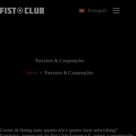
Pular
para
Português
o
conteúdo
Parceiros & Cooperações
Início
Parceiros & Cooperações
Gostas de fisting tanto quanto nós e queres fazer networking?
Fantástico, porque nós do Fist Club Europe e.V. somos a organização