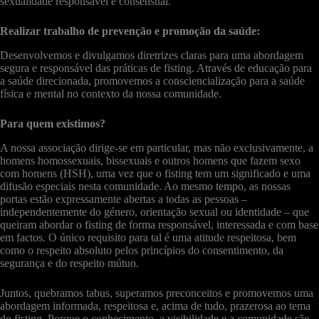
sexualidade responsável e consensual.
Realizar trabalho de prevenção e promoção da saúde:
Desenvolvemos e divulgamos diretrizes claras para uma abordagem
segura e responsável das práticas de fisting. Através de educação para
a saúde direcionada, promovemos a consciencialização para a saúde
física e mental no contexto da nossa comunidade.
Para quem existimos?
A nossa associação dirige-se em particular, mas não exclusivamente, a
homens homossexuais, bissexuais e outros homens que fazem sexo
com homens (HSH), uma vez que o fisting tem um significado e uma
difusão especiais nesta comunidade. Ao mesmo tempo, as nossas
portas estão expressamente abertas a todas as pessoas –
independentemente do género, orientação sexual ou identidade – que
queiram abordar o fisting de forma responsável, interessada e com base
em factos. O único requisito para tal é uma atitude respeitosa, bem
como o respeito absoluto pelos princípios do consentimento, da
segurança e do respeito mútuo.
Juntos, quebramos tabus, superamos preconceitos e promovemos uma
abordagem informada, respeitosa e, acima de tudo, prazerosa ao tema
do fisting. Porque o conhecimento, a visibilidade e a comunidade são