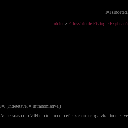
I=I (Indeteta
Início
Glossário de Fisting e Explicaç
I=I (Indetetavel = Intransmissivel)
As pessoas com VIH em tratamento eficaz e com carga viral indeteta