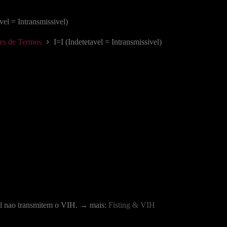
vel = Intransmissivel)
ões de Termos
I=I (Indetetavel = Intransmissivel)
vel nao transmitem o VIH. → mais:
Fisting & VIH