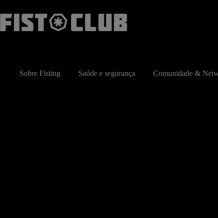
Pular
para
o
conteúdo
Sobre Fisting
Saúde e segurança
Comunidade & Netw