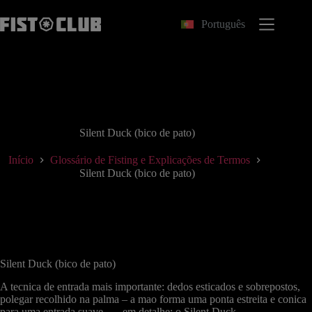
Pular
para
Português
o
conteúdo
Silent Duck (bico de pato)
Início
Glossário de Fisting e Explicações de Termos
Silent Duck (bico de pato)
Silent Duck (bico de pato)
A tecnica de entrada mais importante: dedos esticados e sobrepostos,
polegar recolhido na palma – a mao forma uma ponta estreita e conica
para uma entrada suave. → em detalhe: o Silent Duck