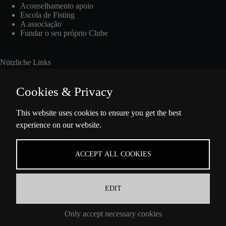
Aconselhamento apoio
Escola de Fisting
A associação
Fundar o seu próprio Clube
Nützliche Links
Cookies & Privacy
Int. Fisting Day
This website uses cookies to ensure you get the best
experience on our website.
Presse
Über Uns
Datenschutzbestimmungen
ACCEPT ALL COOKIES
Impressum
EDIT
Informações de Contacto
Only accept necessary cookies
Ella-Barowsky-Str. 47 10829 Berlin